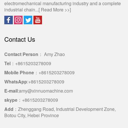
electromechanical manufacturing industry and a complete
industrial chain...[
Read More >>
]
Contact Us
Contact Person
： Amy Zhao
Tel
：+8615203278009
Mobile Phone
：+8615203278009
WhatsApp
:+8615203278009
E-mail
:amy@xinnuomachine.com
skype
：+8615203278009
Add
：Zhenggang Road, Industrial Development Zone,
Botou City, Hebei Province